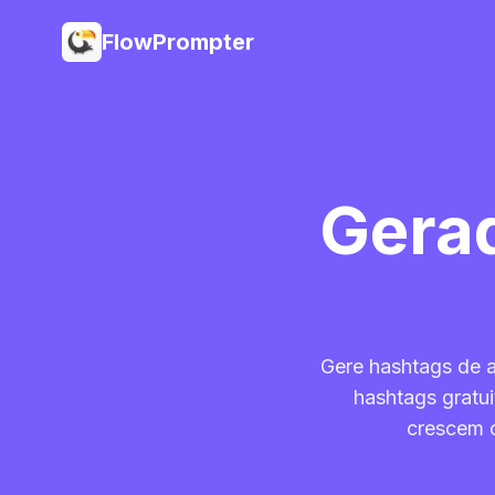
FlowPrompter
Gera
Gere hashtags de 
hashtags gratu
crescem 