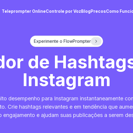
Teleprompter Online
Controle por Voz
Blog
Precos
Como Funci
Experimente o FlowPrompter
dor de Hashtags
Instagram
alto desempenho para Instagram instantaneamente co
ito. Crie hashtags relevantes e em tendência que aume
o engajamento e ajudam suas publicações a serem des