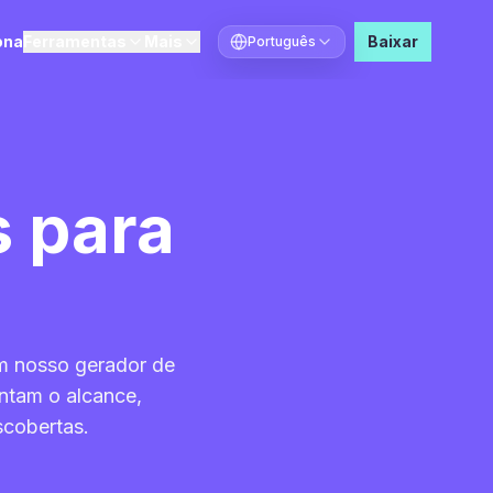
ona
Ferramentas
Mais
Baixar
Português
Selecionar idioma
 para
m nosso gerador de
ntam o alcance,
cobertas.