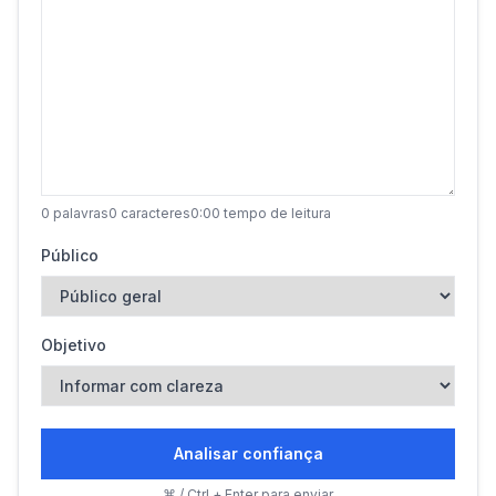
0
palavras
0
caracteres
0:00
tempo de leitura
Público
Objetivo
Analisar confiança
⌘ / Ctrl + Enter para enviar