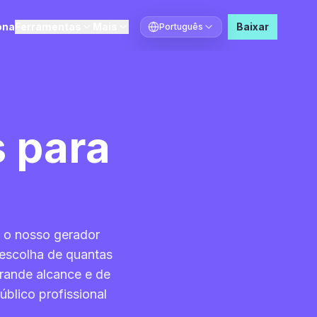
ona
Ferramentas
Mais
Baixar
Português
Selecionar idioma
 para
m o nosso gerador
 escolha de quantas
rande alcance e de
blico profissional