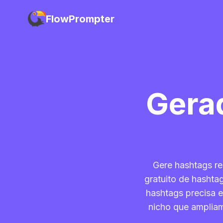
FlowPrompter
Gera
Gere hashtags re
gratuito de hashta
hashtags precisa 
nicho que ampliam