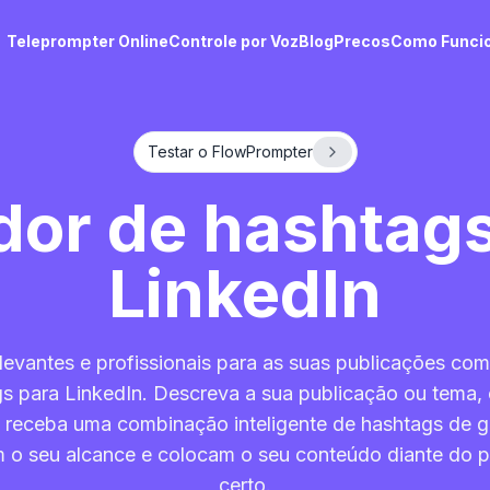
Teleprompter Online
Controle por Voz
Blog
Precos
Como Funci
Testar o FlowPrompter
dor de hashtags
LinkedIn
levantes e profissionais para as suas publicações co
gs para LinkedIn. Descreva a sua publicação ou tema,
e receba uma combinação inteligente de hashtags de g
 o seu alcance e colocam o seu conteúdo diante do pú
certo.