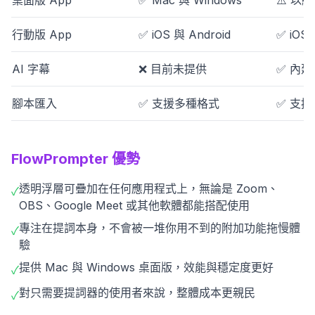
桌面版 App
✅ Mac 與 Windows
⚠️ 以
行動版 App
✅ iOS 與 Android
✅ iOS 
AI 字幕
❌ 目前未提供
✅ 內建 
腳本匯入
✅ 支援多種格式
✅ 支
FlowPrompter 優勢
透明浮層可疊加在任何應用程式上，無論是 Zoom、
✓
OBS、Google Meet 或其他軟體都能搭配使用
專注在提詞本身，不會被一堆你用不到的附加功能拖慢體
✓
驗
提供 Mac 與 Windows 桌面版，效能與穩定度更好
✓
對只需要提詞器的使用者來說，整體成本更親民
✓