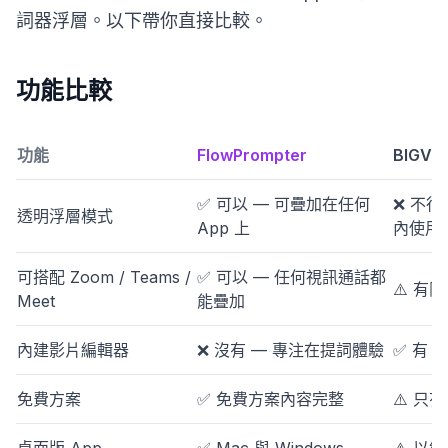
詞器浮層。以下帶你直接比較。
功能比較
功能
FlowPrompter
BIGVU
✅ 可以 — 可疊加在任何
❌ 不行 
透明浮層模式
App 上
內使用
可搭配 Zoom / Teams /
✅ 可以 — 任何視訊通話都
⚠️ 有
Meet
能疊加
內建影片編輯器
❌ 沒有 — 專注在提詞體驗
✅ 有 
免費方案
✅ 免費方案內容完整
⚠️ 只