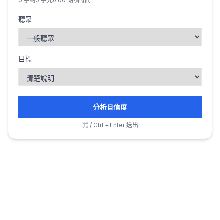
0
字詞
0
字元
0:00
朗讀時間
聽眾
目標
分析自信度
⌘ / Ctrl + Enter 送出