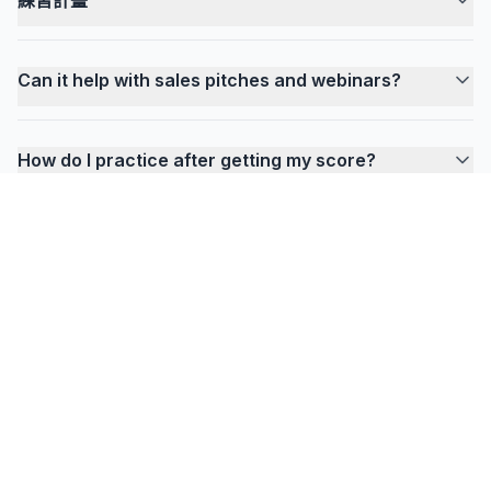
Can it help with sales pitches and webinars?
How do I practice after getting my score?
FlowPrompter
準備好使用隱形提詞了嗎？