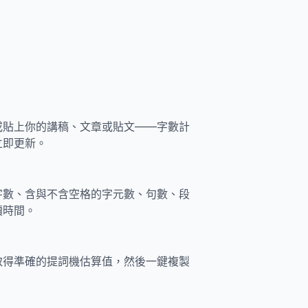
或貼上你的講稿、文章或貼文——字數計
立即更新。
字數、含與不含空格的字元數、句數、段
讀時間。
取得準確的提詞機估算值，然後一鍵複製