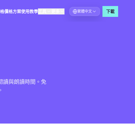
格
價格方案
使用教學
工具
更多
下載
繁體中文
選擇語言
閱讀與朗讀時間。免
。