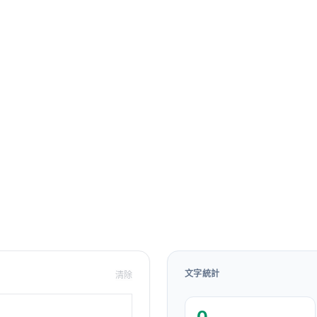
文字統計
清除
0